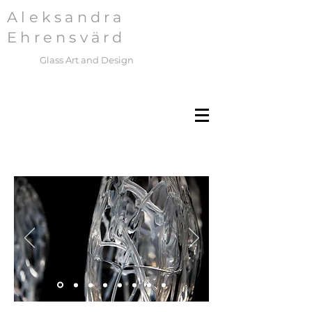
Aleksandra
Ehrensvärd
Glass Art and Design